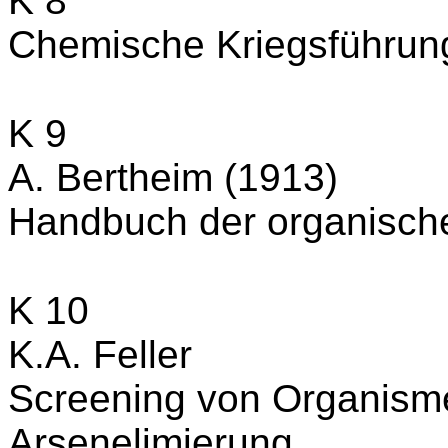
K 8
Chemische Kriegsführung
K 9
A. Bertheim (1913)
Handbuch der organisch
K 10
K.A. Feller
Screening von Organisme
Arsenelimierung