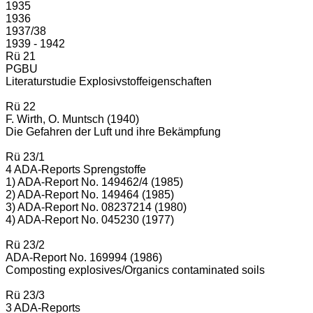
1935
1936
1937/38
1939 - 1942
Rü 21
PGBU
Literaturstudie Explosivstoffeigenschaften
Rü 22
F. Wirth, O. Muntsch (1940)
Die Gefahren der Luft und ihre Bekämpfung
Rü 23/1
4 ADA-Reports Sprengstoffe
1) ADA-Report No. 149462/4 (1985)
2) ADA-Report No. 149464 (1985)
3) ADA-Report No. 08237214 (1980)
4) ADA-Report No. 045230 (1977)
Rü 23/2
ADA-Report No. 169994 (1986)
Composting explosives/Organics contaminated soils
Rü 23/3
3 ADA-Reports