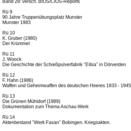
Band 28: versch. BIOS/CIOS-Reports
Rü 9
90 Jahre Truppenübungsplatz Munster
Munster 1983
Rü 10
K. Gruber (1980)
Der Krümmel
Rü 11
J. Woock
Die Geschichte der Schießpulverfabrik "Eibia" in Dörverden
Rü 12
F. Hahn (1986)
Waffen und Geheimwaffen des deutschen Heeres 1933 - 1945.
Rü 13
Die Grünen Mühldorf (1989)
Dokumentation zum Thema Aschau-Werk
Rü 14
Aktenbestand "Werk Fasan" Bobingen. Kriegsakten.