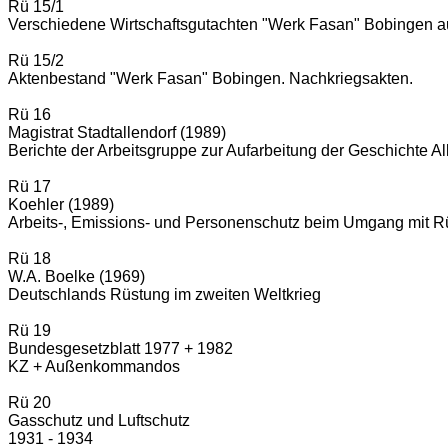
Rü 15/1
Verschiedene Wirtschaftsgutachten "Werk Fasan" Bobingen a
Rü 15/2
Aktenbestand "Werk Fasan" Bobingen. Nachkriegsakten.
Rü 16
Magistrat Stadtallendorf (1989)
Berichte der Arbeitsgruppe zur Aufarbeitung der Geschichte Al
Rü 17
Koehler (1989)
Arbeits-, Emissions- und Personenschutz beim Umgang mit Rü
Rü 18
W.A. Boelke (1969)
Deutschlands Rüstung im zweiten Weltkrieg
Rü 19
Bundesgesetzblatt 1977 + 1982
KZ + Außenkommandos
Rü 20
Gasschutz und Luftschutz
1931 - 1934