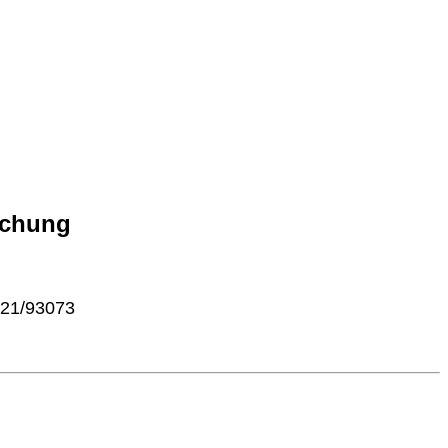
schung
421/93073