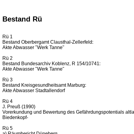
Bestand Rü
Rü 1
Bestand Oberbergamt Clausthal-Zellerfeld:
Akte Abwasser "Werk Tanne"
Rü 2
Bestand Bundesarchiv Koblenz, R 154/10741:
Akte Abwasser "Werk Tanne"
Rü 3
Bestand Kreisgesundheitsamt Marburg:
Akte Abwasser Stadtallendorf
Rü 4
J. Preuß (1990)
Vorerkundung und Bewertung des Gefährdungspotentials altlas
Biedenkopf-
Rü 5
a) Räumbericht Düneberg