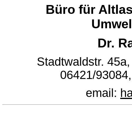
Büro für Altl
Umwel
Dr. R
Stadtwaldstr. 45a,
06421/93084,
email:
h