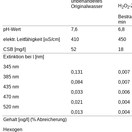
unbehandeltes
H
O
-
Original­wasser
2
2
Bestr
min
pH-Wert
7,6
6,8
elektr. Leitfähigkeit [
m
S/cm]
410
450
CSB [mg/l]
52
18
Extinktion bei
l
[nm]
345 nm
0,131
0,007
385 nm
0,084
0,007
435 nm
0,033
0,006
470 nm
0,021
0,004
520 nm
0,013
0,004
Gehalt [
m
g/l] (% Abreicherung)
Hexogen