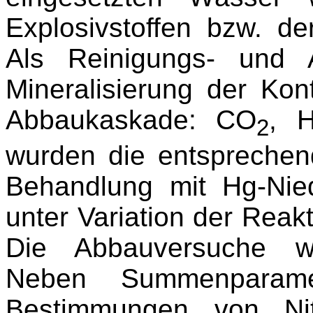
Explosivstoffen bzw. de
Als Reinigungs- und A
Mineralisierung der Ko
Abbaukas­kade: CO
, 
2
wurden die entspreche
Behandlung mit Hg-Niede
unter Variation der Reak
Die Abbauversuche wu
Neben Summen­paramet
Bestimmungen von Nit